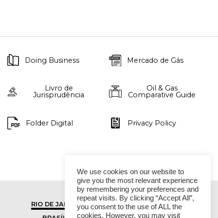
Doing Business
Mercado de Gás
Livro de
Oil & Gas
Jurisprudência
Comparative Guide
Folder Digital
Privacy Policy
We use cookies on our website to
give you the most relevant experience
by remembering your preferences and
repeat visits. By clicking “Accept All”,
RIO DE JANEIRO
SÃO PAULO
you consent to the use of ALL the
cookies. However, you may visit
BRASÍLIA
VITÓRIA