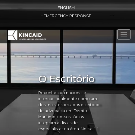
ENGLISH
EMERGENCY RESPONSE
Toggl
navig
O Escritório
Reconhecido nacional e
internacionalmente como um
dos mais respeitados escritórios
de advocacia em Direito
Marítimo, nossos sócios
integram as listas de
especialistas na área. Nossa […]