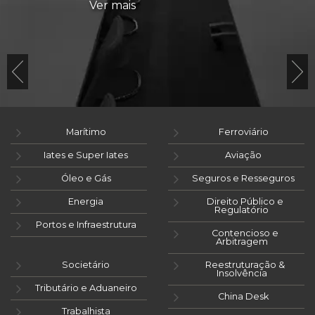
Ver mais
Marítimo
Ferroviário
Iates e Super Iates
Aviação
Óleo e Gás
Seguros e Resseguros
Energia
Direito Público e
Regulatório
Portos e Infraestrutura
Contencioso e
Arbitragem
Societário
Reestruturação &
Insolvência
Tributário e Aduaneiro
China Desk
Trabalhista