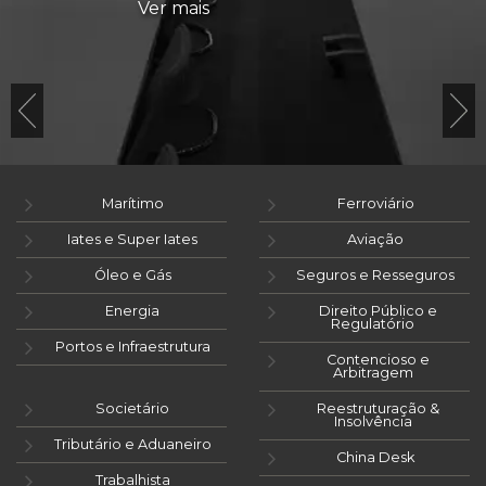
Ver mais
Marítimo
Ferroviário
Iates e Super Iates
Aviação
Óleo e Gás
Seguros e Resseguros
Energia
Direito Público e
Regulatório
Portos e Infraestrutura
Contencioso e
Arbitragem
Societário
Reestruturação &
Insolvência
Tributário e Aduaneiro
China Desk
Trabalhista