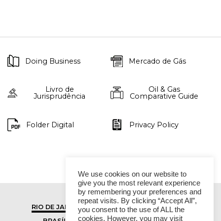
Doing Business
Mercado de Gás
Livro de
Oil & Gas
Jurisprudência
Comparative Guide
Folder Digital
Privacy Policy
We use cookies on our website to
give you the most relevant experience
by remembering your preferences and
repeat visits. By clicking “Accept All”,
RIO DE JANEIRO
SÃO PAULO
you consent to the use of ALL the
cookies. However, you may visit
BRASÍLIA
VITÓRIA