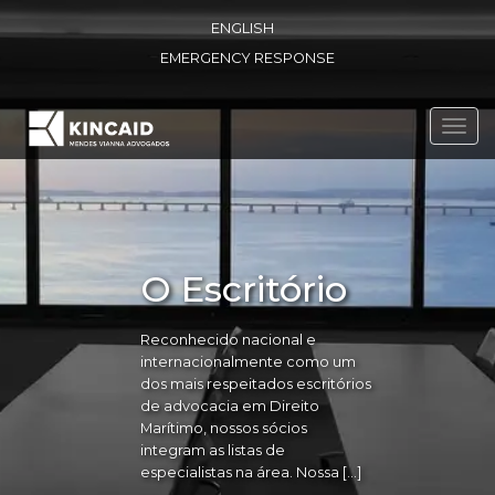
ENGLISH
EMERGENCY RESPONSE
Toggl
navig
O Escritório
Reconhecido nacional e
internacionalmente como um
dos mais respeitados escritórios
de advocacia em Direito
Marítimo, nossos sócios
integram as listas de
especialistas na área. Nossa […]