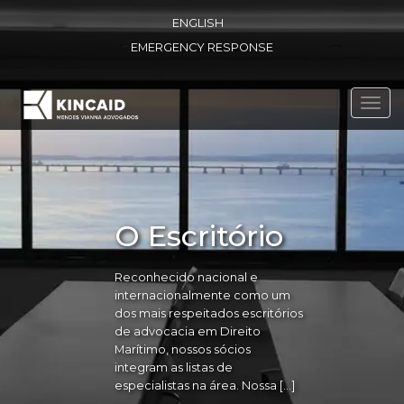
ENGLISH
EMERGENCY RESPONSE
Toggl
navig
O Escritório
Reconhecido nacional e
internacionalmente como um
dos mais respeitados escritórios
de advocacia em Direito
Marítimo, nossos sócios
integram as listas de
especialistas na área. Nossa […]