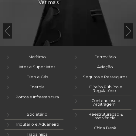
Ver mais
Marítimo
Ferroviário
Iates e Super Iates
Aviação
Óleo e Gás
Seguros e Resseguros
Energia
Direito Público e
Regulatório
Portos e Infraestrutura
Contencioso e
Arbitragem
Societário
Reestruturação &
Insolvência
Tributário e Aduaneiro
China Desk
Trabalhista