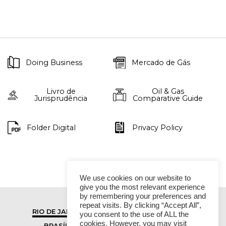
Doing Business
Mercado de Gás
Livro de
Oil & Gas
Jurisprudência
Comparative Guide
Folder Digital
Privacy Policy
We use cookies on our website to
give you the most relevant experience
by remembering your preferences and
repeat visits. By clicking “Accept All”,
RIO DE JANEIRO
SÃO PAULO
you consent to the use of ALL the
cookies. However, you may visit
BRASÍLIA
VITÓRIA