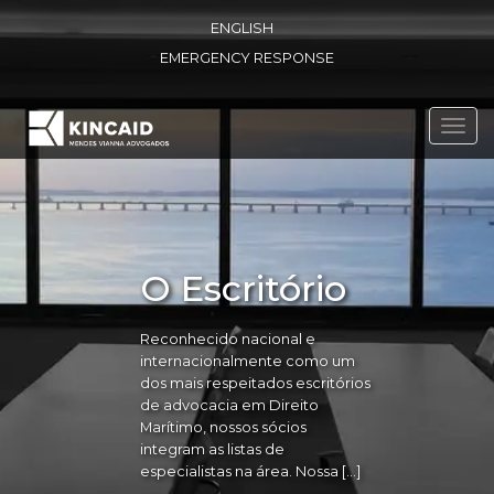
ENGLISH
EMERGENCY RESPONSE
Toggl
navig
O Escritório
Reconhecido nacional e
internacionalmente como um
dos mais respeitados escritórios
de advocacia em Direito
Marítimo, nossos sócios
integram as listas de
especialistas na área. Nossa […]