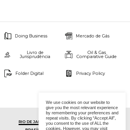
Doing Business
Mercado de Gás
Livro de
Oil & Gas
Jurisprudência
Comparative Guide
Folder Digital
Privacy Policy
We use cookies on our website to
give you the most relevant experience
by remembering your preferences and
repeat visits. By clicking “Accept All”,
RIO DE JANEIRO
SÃO PAULO
you consent to the use of ALL the
cookies. However, you may visit
BRASÍLIA
VITÓRIA