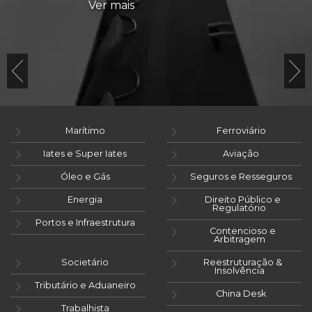
Ver mais
Marítimo
Ferroviário
Iates e Super Iates
Aviação
Óleo e Gás
Seguros e Resseguros
Energia
Direito Público e
Regulatório
Portos e Infraestrutura
Contencioso e
Arbitragem
Societário
Reestruturação &
Insolvência
Tributário e Aduaneiro
China Desk
Trabalhista