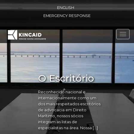
ENGLISH
EMERGENCY RESPONSE
Toggl
navig
O Escritório
Reconhecido nacional e
internacionalmente como um
dos mais respeitados escritórios
de advocacia em Direito
Marítimo, nossos sócios
integram as listas de
especialistas na área. Nossa […]