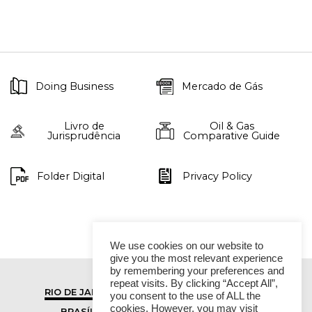
Doing Business
Mercado de Gás
Livro de
Oil & Gas
Jurisprudência
Comparative Guide
Folder Digital
Privacy Policy
We use cookies on our website to
give you the most relevant experience
by remembering your preferences and
repeat visits. By clicking “Accept All”,
RIO DE JANEIRO
SÃO PAULO
you consent to the use of ALL the
cookies. However, you may visit
BRASÍLIA
VITÓRIA