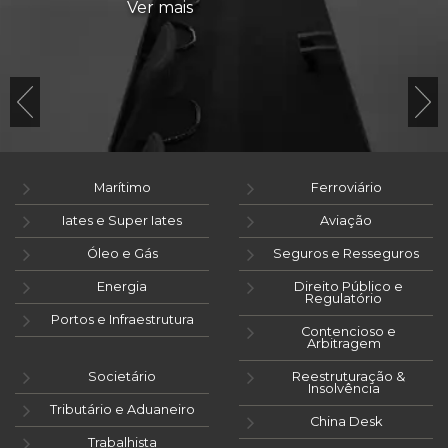
Ver mais
Marítimo
Ferroviário
Iates e Super Iates
Aviação
Óleo e Gás
Seguros e Resseguros
Energia
Direito Público e
Regulatório
Portos e Infraestrutura
Contencioso e
Arbitragem
Societário
Reestruturação &
Insolvência
Tributário e Aduaneiro
China Desk
Trabalhista