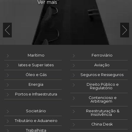
Ver mais
Marítimo
Ferroviário
Iates e Super Iates
Aviação
Óleo e Gás
Seguros e Resseguros
Energia
Direito Público e
Regulatório
Portos e Infraestrutura
Contencioso e
Arbitragem
Societário
Reestruturação &
Insolvência
Tributário e Aduaneiro
China Desk
Trabalhista