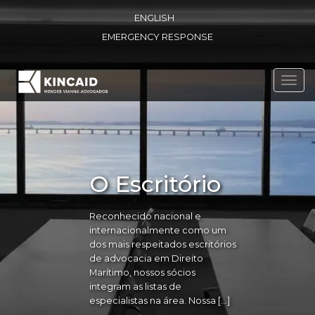
ENGLISH
EMERGENCY RESPONSE
Toggl
navig
O Escritório
Reconhecido nacional e
internacionalmente como um
dos mais respeitados escritórios
de advocacia em Direito
Marítimo, nossos sócios
integram as listas de
especialistas na área. Nossa […]