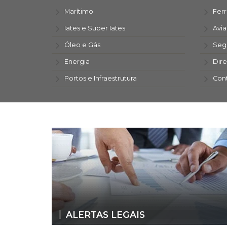
Marítimo
Ferr
Iates e Super Iates
Avi
Óleo e Gás
Seg
Energia
Dire
Portos e Infraestrutura
Con
ALERTAS LEGAIS