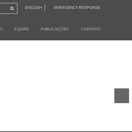
ENGLISH
EMERGENCY RESPONSE
ÃO
EQUIPE
PUBLICAÇÕES
CONTATO