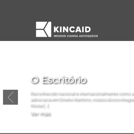
O Escritório
Reconhecido nacional e internacionalmente como um
advocacia em Direito Marítimo, nossos sócios integram 
Nossa […]
Ver mais