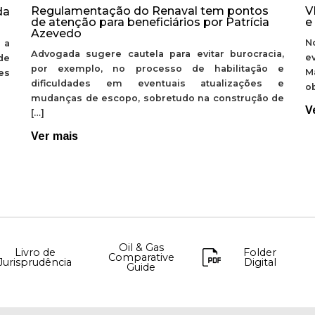
Regulamentação do Renaval tem pontos
V
da
de atenção para beneficiários por Patrícia
e
Azevedo
N
 a
Advogada sugere cautela para evitar burocracia,
e
de
por exemplo, no processo de habilitação e
M
ões
dificuldades em eventuais atualizações e
ob
mudanças de escopo, sobretudo na construção de
V
[…]
Ver mais
Oil & Gas
Livro de
Folder
Comparative
Jurisprudência
Digital
Guide