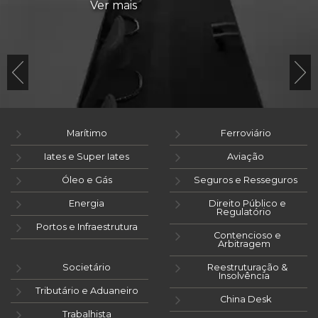
Ver mais
Marítimo
Ferroviário
Iates e Super Iates
Aviação
Óleo e Gás
Seguros e Resseguros
Energia
Direito Público e
Regulatório
Portos e Infraestrutura
Contencioso e
Arbitragem
Societário
Reestruturação &
Insolvência
Tributário e Aduaneiro
China Desk
Trabalhista