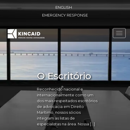
ENGLISH
EMERGENCY RESPONSE
Toggl
navig
O Escritório
Reconhecido nacional e
internacionalmente como um
dos mais respeitados escritórios
de advocacia em Direito
Marítimo, nossos sócios
integram as listas de
especialistas na área. Nossa […]