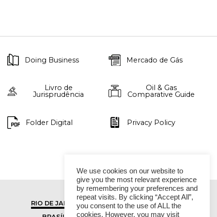
Doing Business
Mercado de Gás
Livro de
Oil & Gas
Jurisprudência
Comparative Guide
Folder Digital
Privacy Policy
We use cookies on our website to
give you the most relevant experience
by remembering your preferences and
repeat visits. By clicking “Accept All”,
RIO DE JANEIRO
SÃO PAULO
you consent to the use of ALL the
cookies. However, you may visit
BRASÍLIA
VITÓRIA