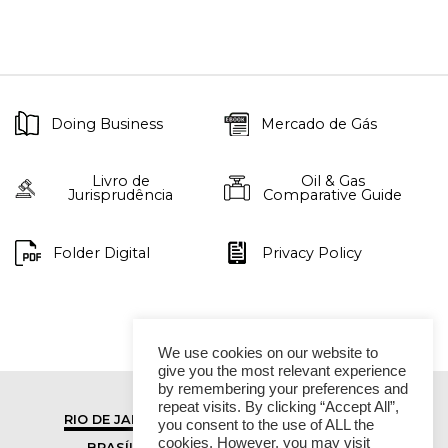
Doing Business
Mercado de Gás
Livro de
Oil & Gas
Jurisprudência
Comparative Guide
Folder Digital
Privacy Policy
We use cookies on our website to
give you the most relevant experience
by remembering your preferences and
repeat visits. By clicking “Accept All”,
RIO DE JANEIRO
SÃO PAULO
you consent to the use of ALL the
cookies. However, you may visit
BRASÍLIA
VITÓRIA