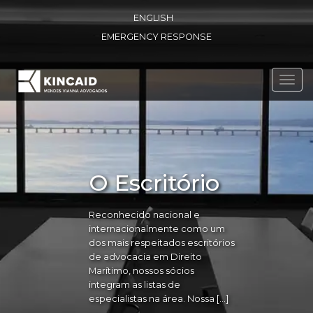
ENGLISH
EMERGENCY RESPONSE
Toggl
navig
O Escritório
Reconhecido nacional e
internacionalmente como um
dos mais respeitados escritórios
de advocacia em Direito
Marítimo, nossos sócios
integram as listas de
especialistas na área. Nossa […]