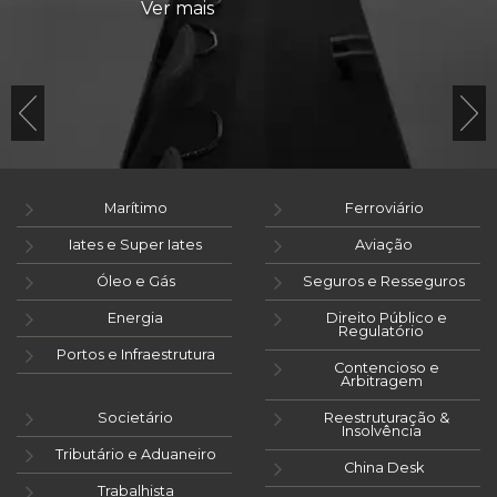
Ver mais
Marítimo
Ferroviário
Iates e Super Iates
Aviação
Óleo e Gás
Seguros e Resseguros
Energia
Direito Público e
Regulatório
Portos e Infraestrutura
Contencioso e
Arbitragem
Societário
Reestruturação &
Insolvência
Tributário e Aduaneiro
China Desk
Trabalhista