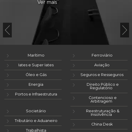
Ver mais
Marítimo
Ferroviário
Iates e Super Iates
Aviação
Óleo e Gás
Seguros e Resseguros
Energia
Direito Público e
Regulatório
Portos e Infraestrutura
Contencioso e
Arbitragem
Societário
Reestruturação &
Insolvência
Tributário e Aduaneiro
China Desk
Trabalhista