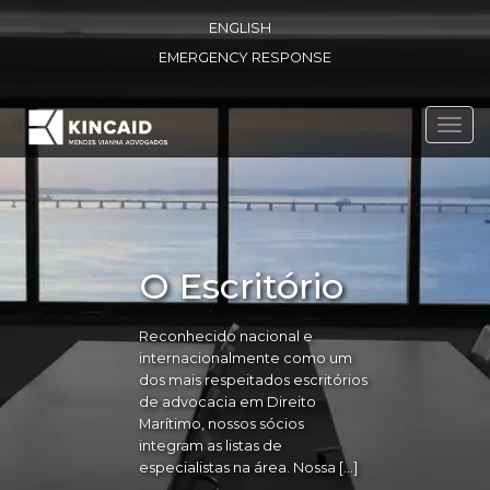
ENGLISH
EMERGENCY RESPONSE
Toggl
navig
O Escritório
Reconhecido nacional e
internacionalmente como um
dos mais respeitados escritórios
de advocacia em Direito
Marítimo, nossos sócios
integram as listas de
especialistas na área. Nossa […]