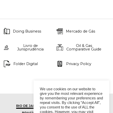
Doing Business
Mercado de Gás
Livro de
Oil & Gas
Jurisprudência
Comparative Guide
Folder Digital
Privacy Policy
We use cookies on our website to
give you the most relevant experience
by remembering your preferences and
repeat visits. By clicking “Accept All”,
RIO DE JANEIRO
SÃO PAULO
you consent to the use of ALL the
cookies. However, you may visit
BRASÍLIA
VITÓRIA