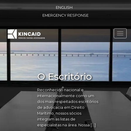
ENGLISH
EMERGENCY RESPONSE
Toggl
navig
O Escritório
Reconhecido nacional e
internacionalmente como um
dos mais respeitados escritórios
de advocacia em Direito
Marítimo, nossos sócios
integram as listas de
especialistas na área. Nossa […]