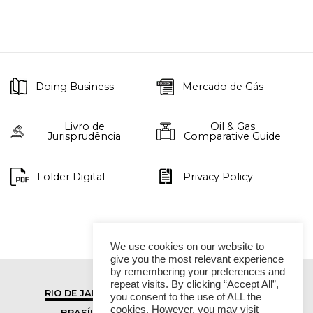
Doing Business
Mercado de Gás
Livro de
Oil & Gas
Jurisprudência
Comparative Guide
Folder Digital
Privacy Policy
We use cookies on our website to
give you the most relevant experience
by remembering your preferences and
repeat visits. By clicking “Accept All”,
RIO DE JANEIRO
SÃO PAULO
you consent to the use of ALL the
cookies. However, you may visit
BRASÍLIA
VITÓRIA