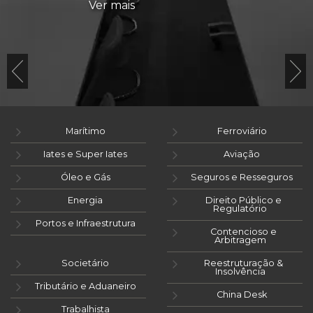
Ver mais
Marítimo
Ferroviário
Iates e Super Iates
Aviação
Óleo e Gás
Seguros e Resseguros
Energia
Direito Público e
Regulatório
Portos e Infraestrutura
Contencioso e
Arbitragem
Societário
Reestruturação &
Insolvência
Tributário e Aduaneiro
China Desk
Trabalhista