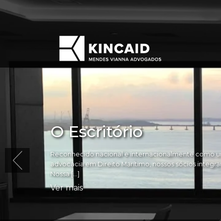
O Escritório
Reconhecido nacional e internacionalmente como um
advocacia em Direito Marítimo, nossos sócios integram 
Nossa […]
Ver mais