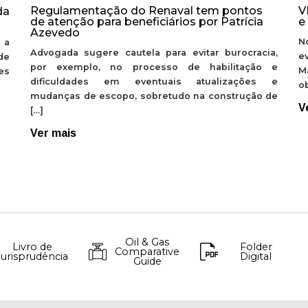
Regulamentação do Renaval tem pontos
V
da
de atenção para beneficiários por Patrícia
e
Azevedo
N
 a
Advogada sugere cautela para evitar burocracia,
e
de
por exemplo, no processo de habilitação e
M
ões
dificuldades em eventuais atualizações e
ob
mudanças de escopo, sobretudo na construção de
V
[…]
Ver mais
Oil & Gas
Livro de
Folder
Comparative
Jurisprudência
Digital
Guide