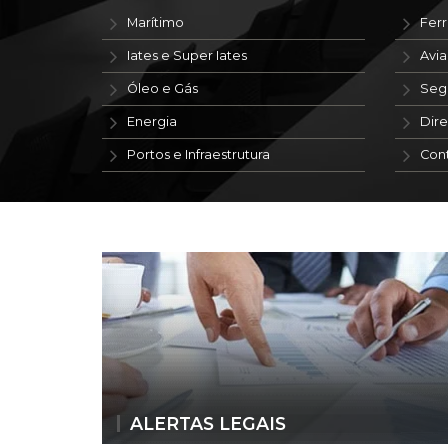
Marítimo
Ferr
Iates e Super Iates
Avi
Óleo e Gás
Seg
Energia
Dire
Portos e Infraestrutura
Con
ALERTAS LEGAIS