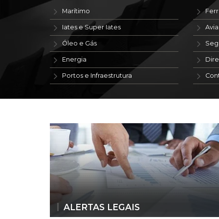
Marítimo
Ferr
Iates e Super Iates
Avi
Óleo e Gás
Seg
Energia
Dire
Portos e Infraestrutura
Con
ALERTAS LEGAIS