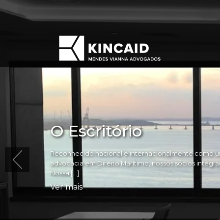
O Escritório
Reconhecido nacional e internacionalmente como um
advocacia em Direito Marítimo, nossos sócios integram 
Nossa […]
Ver mais