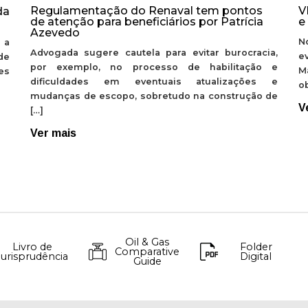
Regulamentação do Renaval tem pontos
V
da
de atenção para beneficiários por Patrícia
e
Azevedo
N
 a
Advogada sugere cautela para evitar burocracia,
e
de
por exemplo, no processo de habilitação e
M
ões
dificuldades em eventuais atualizações e
ob
mudanças de escopo, sobretudo na construção de
V
[…]
Ver mais
Oil & Gas
Livro de
Folder
Comparative
Jurisprudência
Digital
Guide