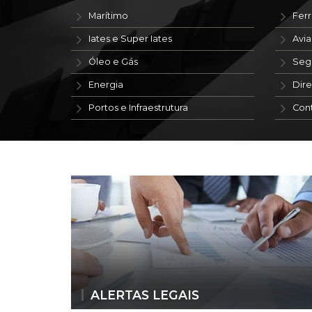
Marítimo
Ferr
Iates e Super Iates
Avi
Óleo e Gás
Seg
Energia
Dire
Portos e Infraestrutura
Con
ALERTAS LEGAIS