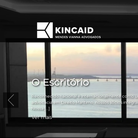
O Escritório
Reconhecido nacional e internacionalmente como um
advocacia em Direito Marítimo, nossos sócios integram 
Nossa […]
Ver mais