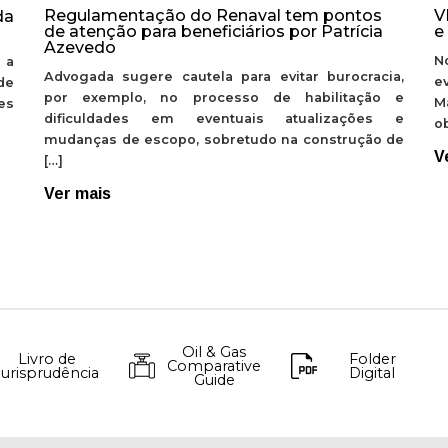
Regulamentação do Renaval tem pontos
V
da
de atenção para beneficiários por Patrícia
e
Azevedo
N
 a
Advogada sugere cautela para evitar burocracia,
e
de
por exemplo, no processo de habilitação e
M
ões
dificuldades em eventuais atualizações e
ob
mudanças de escopo, sobretudo na construção de
V
[…]
Ver mais
Oil & Gas
Livro de
Folder
Comparative
Jurisprudência
Digital
Guide