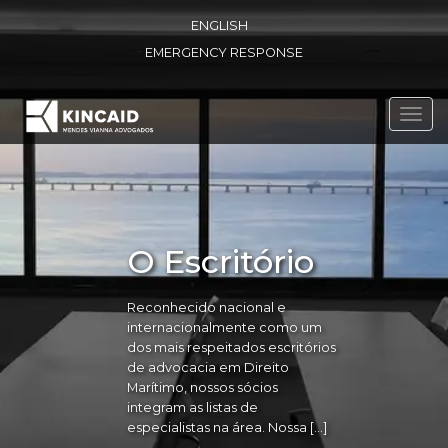
ENGLISH
EMERGENCY RESPONSE
Toggl
navig
O Escritório
Reconhecido nacional e
internacionalmente como um
dos mais respeitados escritórios
de advocacia em Direito
Marítimo, nossos sócios
integram as listas de
especialistas na área. Nossa […]