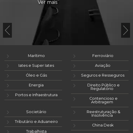
Ver mais
Marítimo
Ferroviário
Iates e Super Iates
Aviação
Óleo e Gás
Seguros e Resseguros
Energia
Direito Público e
Regulatório
Portos e Infraestrutura
Contencioso e
Arbitragem
Societário
Reestruturação &
Insolvência
Tributário e Aduaneiro
China Desk
Trabalhista