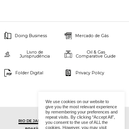
Doing Business
Mercado de Gás
Livro de
Oil & Gas
Jurisprudência
Comparative Guide
Folder Digital
Privacy Policy
We use cookies on our website to
give you the most relevant experience
by remembering your preferences and
repeat visits. By clicking “Accept All”,
RIO DE JANEIRO
SÃO PAULO
you consent to the use of ALL the
cookies. However, you may visit
BRASÍLIA
VITÓRIA