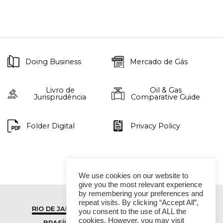
Doing Business
Mercado de Gás
Livro de
Oil & Gas
Jurisprudência
Comparative Guide
Folder Digital
Privacy Policy
We use cookies on our website to
give you the most relevant experience
by remembering your preferences and
repeat visits. By clicking “Accept All”,
RIO DE JANEIRO
SÃO PAULO
you consent to the use of ALL the
cookies. However, you may visit
BRASÍLIA
VITÓRIA