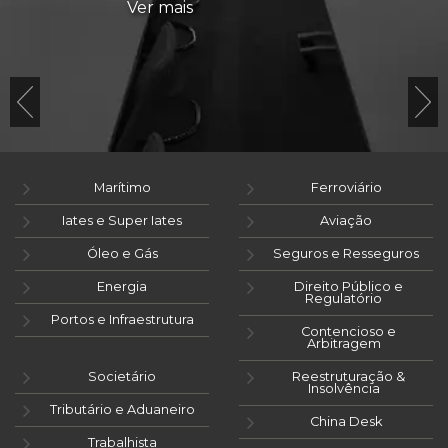
Ver mais
Marítimo
Ferroviário
Iates e Super Iates
Aviação
Óleo e Gás
Seguros e Resseguros
Energia
Direito Público e
Regulatório
Portos e Infraestrutura
Contencioso e
Arbitragem
Societário
Reestruturação &
Insolvência
Tributário e Aduaneiro
China Desk
Trabalhista