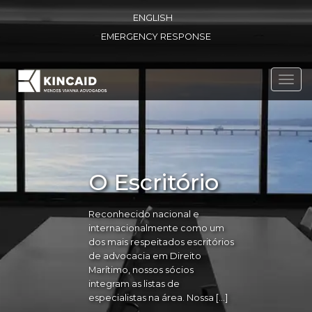
ENGLISH
EMERGENCY RESPONSE
Toggl
navig
O Escritório
Reconhecido nacional e
internacionalmente como um
dos mais respeitados escritórios
de advocacia em Direito
Marítimo, nossos sócios
integram as listas de
especialistas na área. Nossa […]