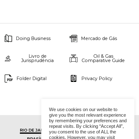
Doing Business
Mercado de Gás
Livro de
Oil & Gas
Jurisprudência
Comparative Guide
Folder Digital
Privacy Policy
We use cookies on our website to
give you the most relevant experience
by remembering your preferences and
repeat visits. By clicking “Accept All”,
RIO DE JANEIRO
SÃO PAULO
you consent to the use of ALL the
cookies. However, you may visit
BRASÍLIA
VITÓRIA