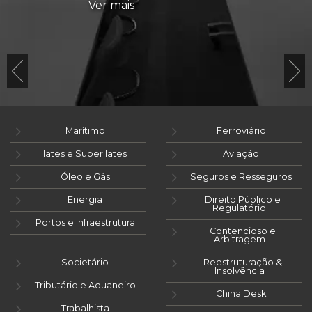
Ver mais
Marítimo
Ferroviário
Iates e Super Iates
Aviação
Óleo e Gás
Seguros e Resseguros
Energia
Direito Público e
Regulatório
Portos e Infraestrutura
Contencioso e
Arbitragem
Societário
Reestruturação &
Insolvência
Tributário e Aduaneiro
China Desk
Trabalhista