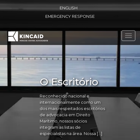
ENGLISH
EMERGENCY RESPONSE
Toggl
navig
O Escritório
Reconhecido nacional e
internacionalmente como um
dos mais respeitados escritórios
de advocacia em Direito
Marítimo, nossos sócios
integram as listas de
especialistas na área. Nossa […]