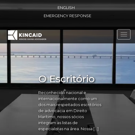
ENGLISH
EMERGENCY RESPONSE
Toggl
navig
O Escritório
Reconhecido nacional e
internacionalmente como um
dos mais respeitados escritórios
de advocacia em Direito
Marítimo, nossos sócios
integram as listas de
especialistas na área. Nossa […]