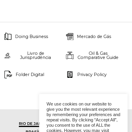
Doing Business
Mercado de Gás
Livro de
Oil & Gas
Jurisprudência
Comparative Guide
Folder Digital
Privacy Policy
We use cookies on our website to
give you the most relevant experience
by remembering your preferences and
repeat visits. By clicking “Accept All”,
RIO DE JANEIRO
SÃO PAULO
you consent to the use of ALL the
cookies. However, you may visit
BRASÍLIA
VITÓRIA