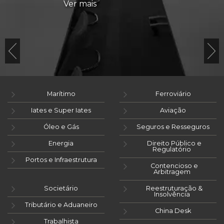
Ver mais
Marítimo
Ferroviário
Iates e Super Iates
Aviação
Óleo e Gás
Seguros e Resseguros
Energia
Direito Público e
Regulatório
Portos e Infraestrutura
Contencioso e
Arbitragem
Societário
Reestruturação &
Insolvência
Tributário e Aduaneiro
China Desk
Trabalhista