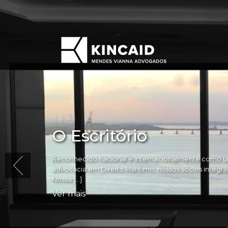
O Escritório
Reconhecido nacional e internacionalmente como um
advocacia em Direito Marítimo, nossos sócios integram 
Nossa […]
Ver mais