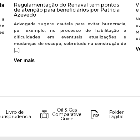
Regulamentação do Renaval tem pontos
V
da
de atenção para beneficiários por Patrícia
e
Azevedo
N
 a
Advogada sugere cautela para evitar burocracia,
e
de
por exemplo, no processo de habilitação e
M
ões
dificuldades em eventuais atualizações e
ob
mudanças de escopo, sobretudo na construção de
V
[…]
Ver mais
Oil & Gas
Livro de
Folder
Comparative
Jurisprudência
Digital
Guide