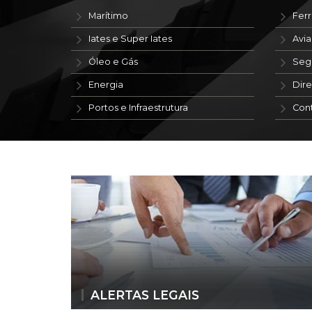
Marítimo
Ferr
Iates e Super Iates
Avi
Óleo e Gás
Seg
Energia
Dire
Portos e Infraestrutura
Con
ALERTAS LEGAIS