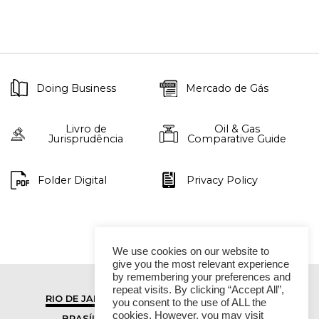
Doing Business
Mercado de Gás
Livro de
Oil & Gas
Jurisprudência
Comparative Guide
Folder Digital
Privacy Policy
We use cookies on our website to
give you the most relevant experience
by remembering your preferences and
repeat visits. By clicking “Accept All”,
RIO DE JANEIRO
SÃO PAULO
you consent to the use of ALL the
cookies. However, you may visit
BRASÍLIA
VITÓRIA