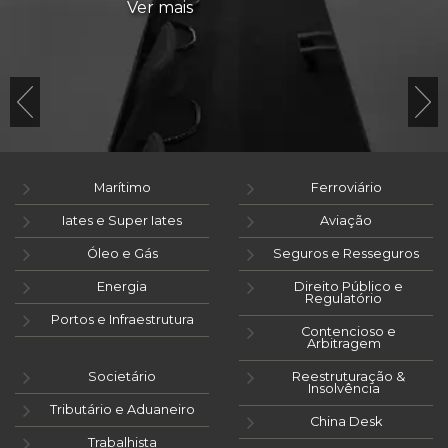
Ver mais
Marítimo
Ferroviário
Iates e Super Iates
Aviação
Óleo e Gás
Seguros e Resseguros
Energia
Direito Público e
Regulatório
Portos e Infraestrutura
Contencioso e
Arbitragem
Societário
Reestruturação &
Insolvência
Tributário e Aduaneiro
China Desk
Trabalhista