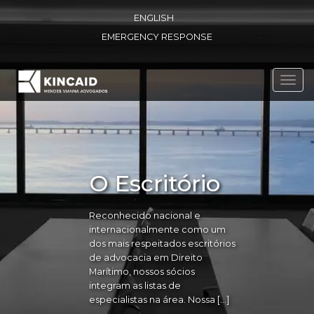
ENGLISH
EMERGENCY RESPONSE
Toggl
navig
O Escritório
Reconhecido nacional e
internacionalmente como um
dos mais respeitados escritórios
de advocacia em Direito
Marítimo, nossos sócios
integram as listas de
especialistas na área. Nossa […]