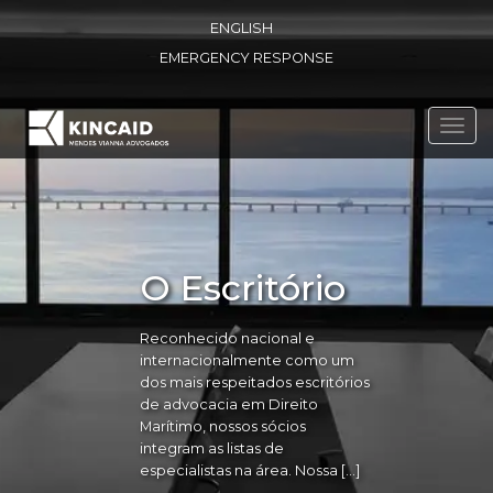
ENGLISH
EMERGENCY RESPONSE
Toggl
navig
O Escritório
Reconhecido nacional e
internacionalmente como um
dos mais respeitados escritórios
de advocacia em Direito
Marítimo, nossos sócios
integram as listas de
especialistas na área. Nossa […]