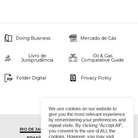
Doing Business
Mercado de Gás
Livro de
Oil & Gas
Jurisprudência
Comparative Guide
Folder Digital
Privacy Policy
We use cookies on our website to
give you the most relevant experience
by remembering your preferences and
repeat visits. By clicking “Accept All”,
RIO DE JANEIRO
SÃO PAULO
you consent to the use of ALL the
cookies. However, you may visit
BRASÍLIA
VITÓRIA