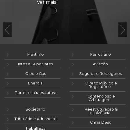
Ver mais
Marítimo
Ferroviário
Iates e Super Iates
Aviação
Óleo e Gás
Seguros e Resseguros
Energia
Direito Público e
Regulatório
Portos e Infraestrutura
Contencioso e
Arbitragem
Societário
Reestruturação &
Insolvência
Tributário e Aduaneiro
China Desk
Trabalhista