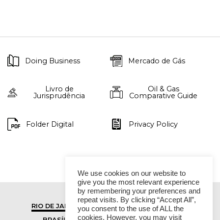
Doing Business
Mercado de Gás
Livro de
Oil & Gas
Jurisprudência
Comparative Guide
Folder Digital
Privacy Policy
We use cookies on our website to
give you the most relevant experience
by remembering your preferences and
repeat visits. By clicking “Accept All”,
RIO DE JANEIRO
SÃO PAULO
you consent to the use of ALL the
cookies. However, you may visit
BRASÍLIA
VITÓRIA