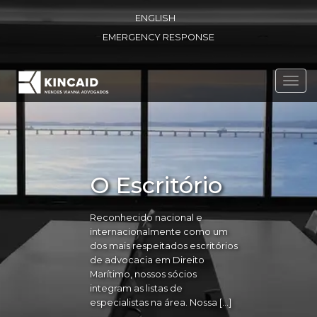
ENGLISH
EMERGENCY RESPONSE
Toggl
navig
O Escritório
Reconhecido nacional e
internacionalmente como um
dos mais respeitados escritórios
de advocacia em Direito
Marítimo, nossos sócios
integram as listas de
especialistas na área. Nossa […]