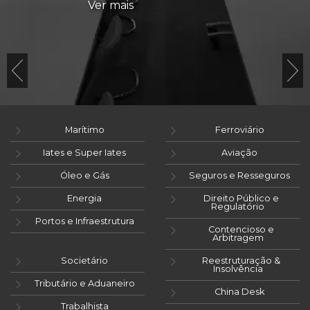
Ver mais
Marítimo
Ferroviário
Iates e Super Iates
Aviação
Óleo e Gás
Seguros e Resseguros
Energia
Direito Público e
Regulatório
Portos e Infraestrutura
Contencioso e
Arbitragem
Societário
Reestruturação &
Insolvência
Tributário e Aduaneiro
China Desk
Trabalhista