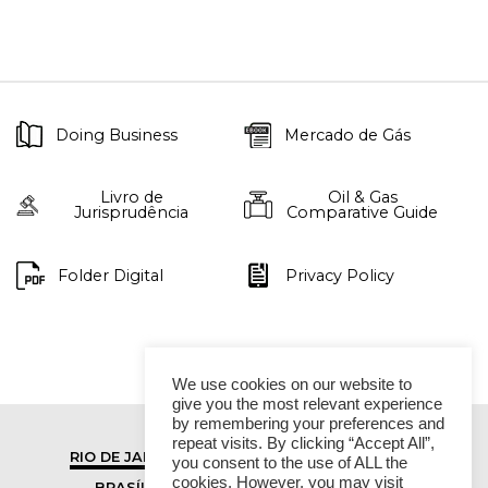
Doing Business
Mercado de Gás
Livro de
Oil & Gas
Jurisprudência
Comparative Guide
Folder Digital
Privacy Policy
We use cookies on our website to
give you the most relevant experience
by remembering your preferences and
repeat visits. By clicking “Accept All”,
RIO DE JANEIRO
SÃO PAULO
you consent to the use of ALL the
cookies. However, you may visit
BRASÍLIA
VITÓRIA