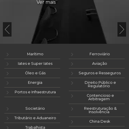
Ver mais
Marítimo
Ferroviário
Iates e Super Iates
Aviação
Óleo e Gás
Seguros e Resseguros
Energia
Direito Público e
Regulatório
Portos e Infraestrutura
Contencioso e
Arbitragem
Societário
Reestruturação &
Insolvência
Tributário e Aduaneiro
China Desk
Trabalhista