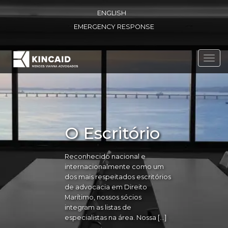
ENGLISH
EMERGENCY RESPONSE
Toggl
navig
O Escritório
Reconhecido nacional e
internacionalmente como um
dos mais respeitados escritórios
de advocacia em Direito
Marítimo, nossos sócios
integram as listas de
especialistas na área. Nossa […]