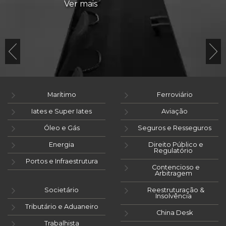
Ver mais
Marítimo
Ferroviário
Iates e Super Iates
Aviação
Óleo e Gás
Seguros e Resseguros
Energia
Direito Público e
Regulatório
Portos e Infraestrutura
Contencioso e
Arbitragem
Societário
Reestruturação &
Insolvência
Tributário e Aduaneiro
China Desk
Trabalhista