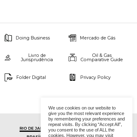
Doing Business
Mercado de Gás
Livro de
Oil & Gas
Jurisprudência
Comparative Guide
Folder Digital
Privacy Policy
We use cookies on our website to
give you the most relevant experience
by remembering your preferences and
repeat visits. By clicking “Accept All”,
RIO DE JANEIRO
SÃO PAULO
you consent to the use of ALL the
cookies. However, you may visit
BRASÍLIA
VITÓRIA