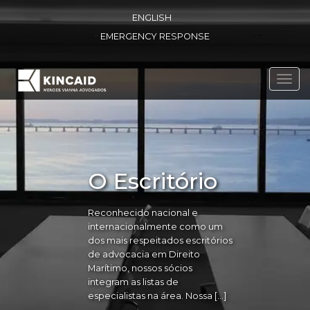
ENGLISH
EMERGENCY RESPONSE
Toggl
navig
O Escritório
Reconhecido nacional e
internacionalmente como um
dos mais respeitados escritórios
de advocacia em Direito
Marítimo, nossos sócios
integram as listas de
especialistas na área. Nossa […]