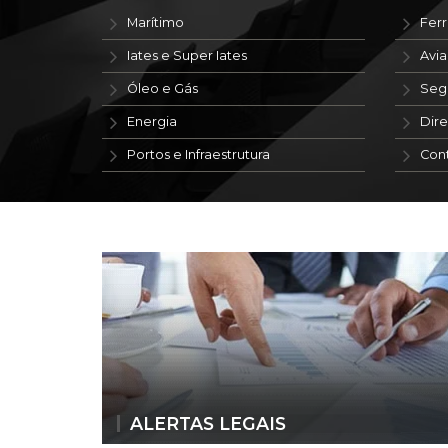
Marítimo
Ferr
Iates e Super Iates
Avi
Óleo e Gás
Seg
Energia
Dire
Portos e Infraestrutura
Con
ALERTAS LEGAIS