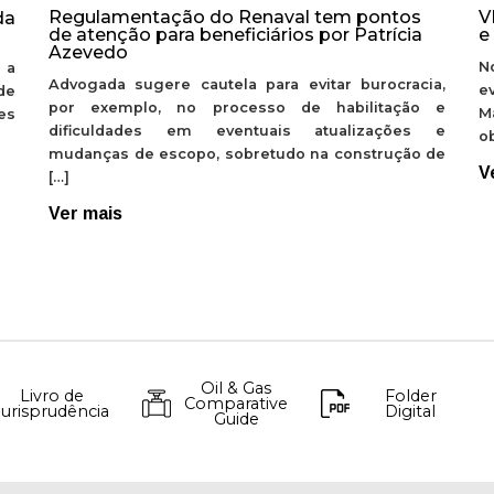
Regulamentação do Renaval tem pontos
V
da
de atenção para beneficiários por Patrícia
e
Azevedo
N
 a
Advogada sugere cautela para evitar burocracia,
e
de
por exemplo, no processo de habilitação e
M
ões
dificuldades em eventuais atualizações e
ob
mudanças de escopo, sobretudo na construção de
V
[…]
Ver mais
Oil & Gas
Livro de
Folder
Comparative
Jurisprudência
Digital
Guide