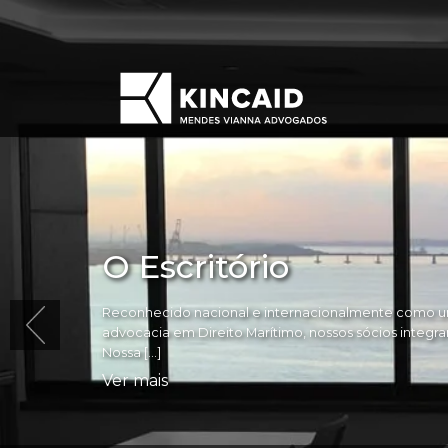
O Escritório
Reconhecido nacional e internacionalmente como um
advocacia em Direito Marítimo, nossos sócios integram 
Nossa […]
Ver mais