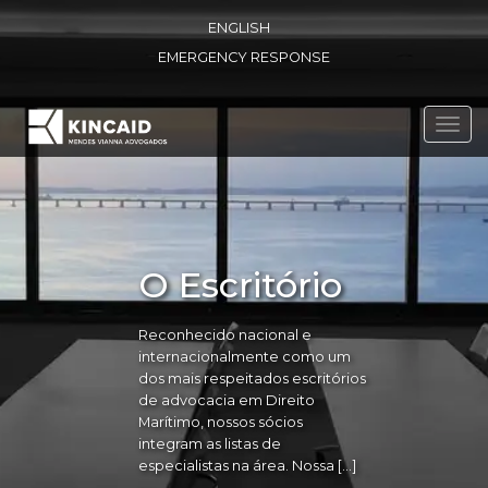
ENGLISH
EMERGENCY RESPONSE
Toggl
navig
O Escritório
Reconhecido nacional e
internacionalmente como um
dos mais respeitados escritórios
de advocacia em Direito
Marítimo, nossos sócios
integram as listas de
especialistas na área. Nossa […]