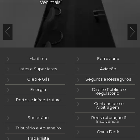
Ver mais
Marítimo
Ferroviário
Iates e Super Iates
Aviação
Óleo e Gás
Seguros e Resseguros
Energia
Direito Público e
Regulatório
Portos e Infraestrutura
Contencioso e
Arbitragem
Societário
Reestruturação &
Insolvência
Tributário e Aduaneiro
China Desk
Trabalhista