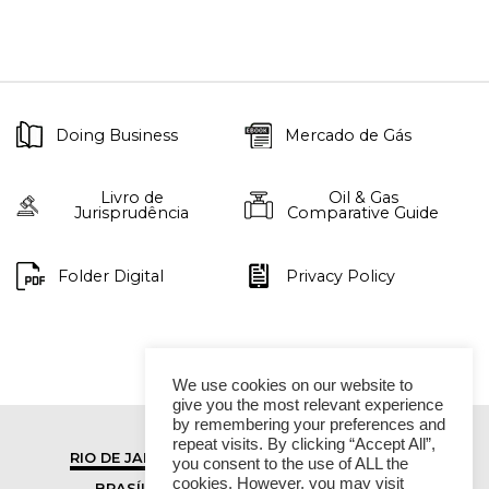
Doing Business
Mercado de Gás
Livro de
Oil & Gas
Jurisprudência
Comparative Guide
Folder Digital
Privacy Policy
We use cookies on our website to
give you the most relevant experience
by remembering your preferences and
repeat visits. By clicking “Accept All”,
RIO DE JANEIRO
SÃO PAULO
you consent to the use of ALL the
cookies. However, you may visit
BRASÍLIA
VITÓRIA