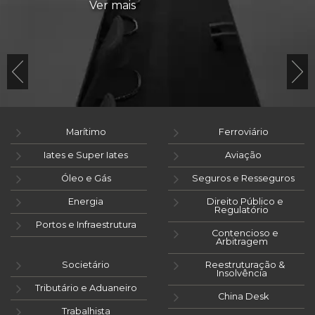
Ver mais
Marítimo
Ferroviário
Iates e Super Iates
Aviação
Óleo e Gás
Seguros e Resseguros
Energia
Direito Público e
Regulatório
Portos e Infraestrutura
Contencioso e
Arbitragem
Societário
Reestruturação &
Insolvência
Tributário e Aduaneiro
China Desk
Trabalhista