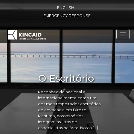
ENGLISH
EMERGENCY RESPONSE
Toggl
navig
O Escritório
Reconhecido nacional e
internacionalmente como um
dos mais respeitados escritórios
de advocacia em Direito
Marítimo, nossos sócios
integram as listas de
especialistas na área. Nossa […]