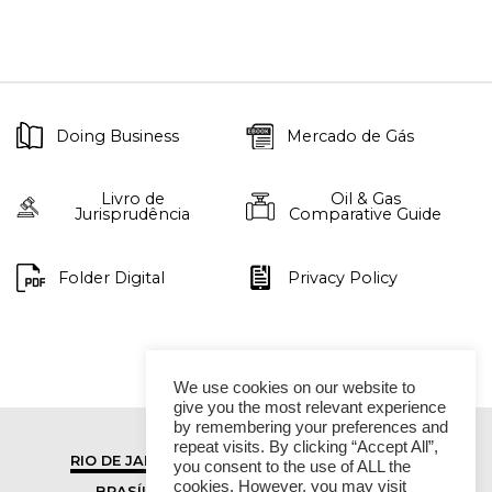
Doing Business
Mercado de Gás
Livro de
Oil & Gas
Jurisprudência
Comparative Guide
Folder Digital
Privacy Policy
We use cookies on our website to
give you the most relevant experience
by remembering your preferences and
repeat visits. By clicking “Accept All”,
RIO DE JANEIRO
SÃO PAULO
you consent to the use of ALL the
cookies. However, you may visit
BRASÍLIA
VITÓRIA