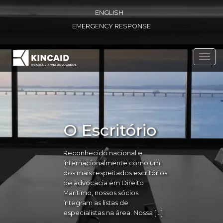
ENGLISH
EMERGENCY RESPONSE
Toggl
navig
O Escritório
Reconhecido nacional e
internacionalmente como um
dos mais respeitados escritórios
de advocacia em Direito
Marítimo, nossos sócios
integram as listas de
especialistas na área. Nossa […]