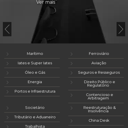
Ver mais
Marítimo
Ferroviário
Iates e Super Iates
Aviação
Óleo e Gás
Seguros e Resseguros
Energia
Direito Público e
Regulatório
Portos e Infraestrutura
Contencioso e
Arbitragem
Societário
Reestruturação &
Insolvência
Tributário e Aduaneiro
China Desk
Trabalhista