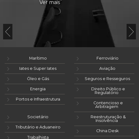
Ver mais
Marítimo
Ferroviário
Iates e Super Iates
Aviação
Óleo e Gás
Seguros e Resseguros
Energia
Direito Público e
Regulatório
Portos e Infraestrutura
Contencioso e
Arbitragem
Societário
Reestruturação &
Insolvência
Tributário e Aduaneiro
China Desk
Trabalhista