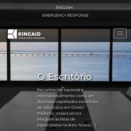
ENGLISH
EMERGENCY RESPONSE
Toggl
navig
O Escritório
Reconhecido nacional e
internacionalmente como um
dos mais respeitados escritórios
de advocacia em Direito
Marítimo, nossos sócios
integram as listas de
especialistas na área. Nossa […]