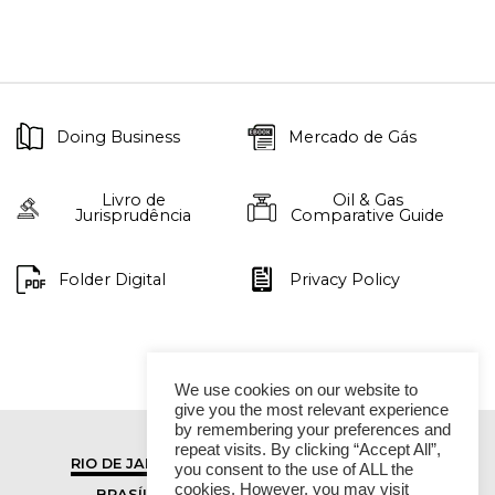
Doing Business
Mercado de Gás
Livro de
Oil & Gas
Jurisprudência
Comparative Guide
Folder Digital
Privacy Policy
We use cookies on our website to
give you the most relevant experience
by remembering your preferences and
repeat visits. By clicking “Accept All”,
RIO DE JANEIRO
SÃO PAULO
you consent to the use of ALL the
cookies. However, you may visit
BRASÍLIA
VITÓRIA