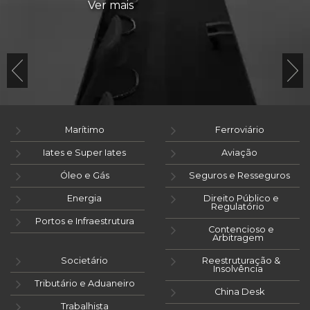
Ver mais
Marítimo
Ferroviário
Iates e Super Iates
Aviação
Óleo e Gás
Seguros e Resseguros
Energia
Direito Público e
Regulatório
Portos e Infraestrutura
Contencioso e
Arbitragem
Societário
Reestruturação &
Insolvência
Tributário e Aduaneiro
China Desk
Trabalhista