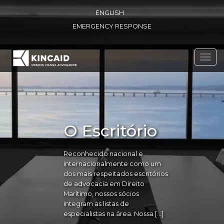
ENGLISH
EMERGENCY RESPONSE
Toggl
navig
O Escritório
Reconhecido nacional e
internacionalmente como um
dos mais respeitados escritórios
de advocacia em Direito
Marítimo, nossos sócios
integram as listas de
especialistas na área. Nossa […]