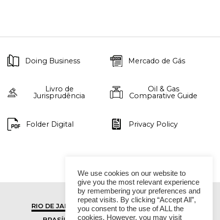
Doing Business
Mercado de Gás
Livro de
Oil & Gas
Jurisprudência
Comparative Guide
Folder Digital
Privacy Policy
We use cookies on our website to
give you the most relevant experience
by remembering your preferences and
repeat visits. By clicking “Accept All”,
RIO DE JANEIRO
SÃO PAULO
you consent to the use of ALL the
cookies. However, you may visit
BRASÍLIA
VITÓRIA