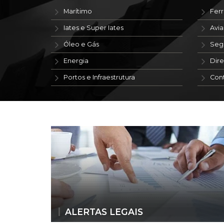
Marítimo
Ferr
Iates e Super Iates
Avi
Óleo e Gás
Seg
Energia
Dire
Portos e Infraestrutura
Con
ALERTAS LEGAIS