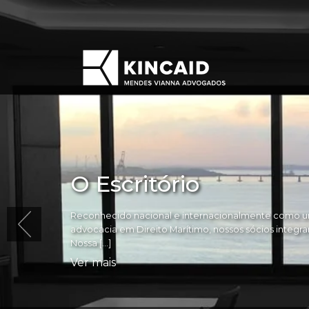
O Escritório
Reconhecido nacional e internacionalmente como um
advocacia em Direito Marítimo, nossos sócios integram 
Nossa […]
Ver mais