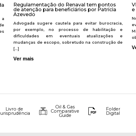
Regulamentação do Renaval tem pontos
V
da
de atenção para beneficiários por Patrícia
e
Azevedo
N
 a
Advogada sugere cautela para evitar burocracia,
e
de
por exemplo, no processo de habilitação e
M
ões
dificuldades em eventuais atualizações e
ob
mudanças de escopo, sobretudo na construção de
V
[…]
Ver mais
Oil & Gas
Livro de
Folder
Comparative
Jurisprudência
Digital
Guide