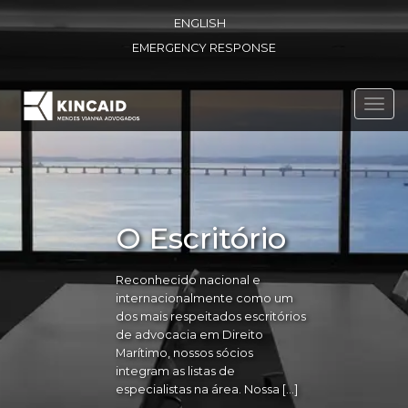
ENGLISH
EMERGENCY RESPONSE
Toggl
navig
O Escritório
Reconhecido nacional e
internacionalmente como um
dos mais respeitados escritórios
de advocacia em Direito
Marítimo, nossos sócios
integram as listas de
especialistas na área. Nossa […]