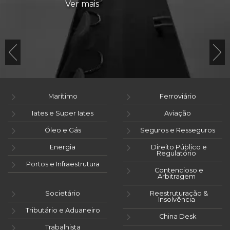
Ver mais
Marítimo
Ferroviário
Iates e Super Iates
Aviação
Óleo e Gás
Seguros e Resseguros
Energia
Direito Público e
Regulatório
Portos e Infraestrutura
Contencioso e
Arbitragem
Societário
Reestruturação &
Insolvência
Tributário e Aduaneiro
China Desk
Trabalhista