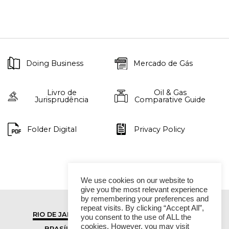
Doing Business
Mercado de Gás
Livro de
Oil & Gas
Jurisprudência
Comparative Guide
Folder Digital
Privacy Policy
We use cookies on our website to
give you the most relevant experience
by remembering your preferences and
repeat visits. By clicking “Accept All”,
RIO DE JANEIRO
SÃO PAULO
you consent to the use of ALL the
cookies. However, you may visit
BRASÍLIA
VITÓRIA