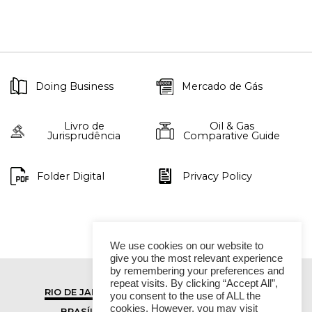
Doing Business
Mercado de Gás
Livro de
Oil & Gas
Jurisprudência
Comparative Guide
Folder Digital
Privacy Policy
We use cookies on our website to
give you the most relevant experience
by remembering your preferences and
repeat visits. By clicking “Accept All”,
RIO DE JANEIRO
SÃO PAULO
you consent to the use of ALL the
cookies. However, you may visit
BRASÍLIA
VITÓRIA