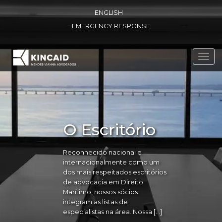
ENGLISH
EMERGENCY RESPONSE
Toggl
navig
O Escritório
Reconhecido nacional e
internacionalmente como um
dos mais respeitados escritórios
de advocacia em Direito
Marítimo, nossos sócios
integram as listas de
especialistas na área. Nossa […]