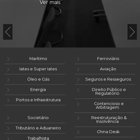
Ver mais
Marítimo
Ferroviário
Iates e Super Iates
Aviação
Óleo e Gás
Seguros e Resseguros
Energia
Direito Público e
Regulatório
Portos e Infraestrutura
Contencioso e
Arbitragem
Societário
Reestruturação &
Insolvência
Tributário e Aduaneiro
China Desk
Trabalhista