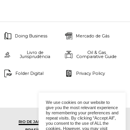
Doing Business
Mercado de Gás
Livro de
Oil & Gas
Jurisprudência
Comparative Guide
Folder Digital
Privacy Policy
We use cookies on our website to
give you the most relevant experience
by remembering your preferences and
repeat visits. By clicking “Accept All”,
RIO DE JANEIRO
SÃO PAULO
you consent to the use of ALL the
cookies. However, you may visit
BRASÍLIA
VITÓRIA