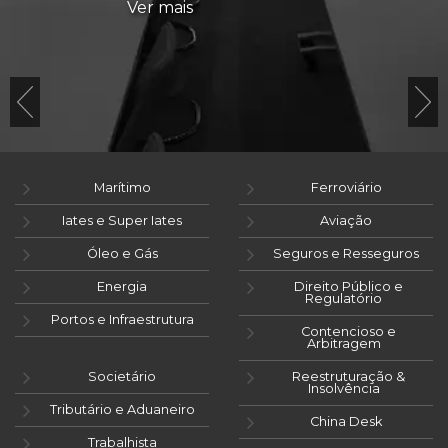
Ver mais
Marítimo
Ferroviário
Iates e Super Iates
Aviação
Óleo e Gás
Seguros e Resseguros
Energia
Direito Público e
Regulatório
Portos e Infraestrutura
Contencioso e
Arbitragem
Societário
Reestruturação &
Insolvência
Tributário e Aduaneiro
China Desk
Trabalhista