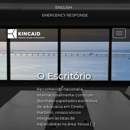
ENGLISH
EMERGENCY RESPONSE
Toggl
navig
O Escritório
Reconhecido nacional e
internacionalmente como um
dos mais respeitados escritórios
de advocacia em Direito
Marítimo, nossos sócios
integram as listas de
especialistas na área. Nossa […]