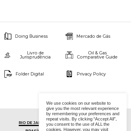
Doing Business
Mercado de Gás
Livro de
Oil & Gas
Jurisprudência
Comparative Guide
Folder Digital
Privacy Policy
We use cookies on our website to
give you the most relevant experience
by remembering your preferences and
repeat visits. By clicking “Accept All”,
RIO DE JANEIRO
SÃO PAULO
you consent to the use of ALL the
cookies. However, you may visit
BRASÍLIA
VITÓRIA