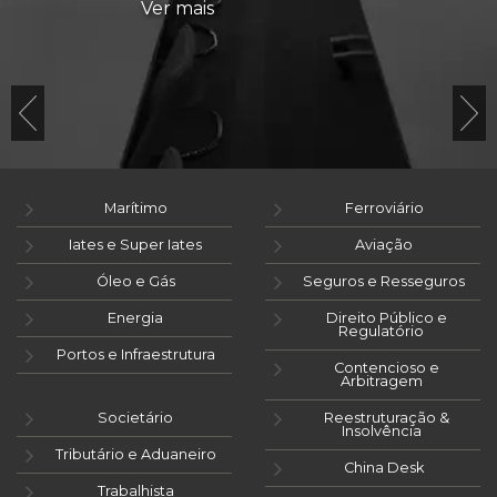
Ver mais
Marítimo
Ferroviário
Iates e Super Iates
Aviação
Óleo e Gás
Seguros e Resseguros
Energia
Direito Público e
Regulatório
Portos e Infraestrutura
Contencioso e
Arbitragem
Societário
Reestruturação &
Insolvência
Tributário e Aduaneiro
China Desk
Trabalhista