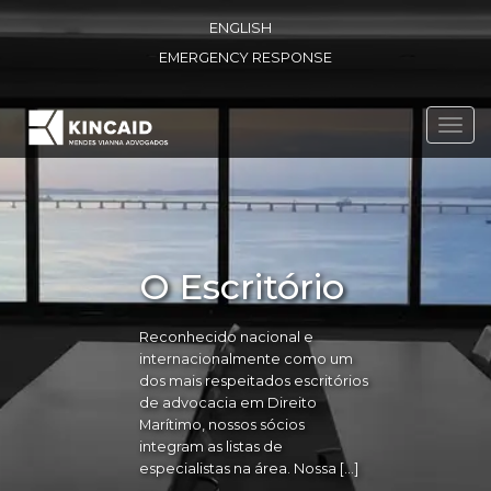
ENGLISH
EMERGENCY RESPONSE
Toggl
navig
O Escritório
Reconhecido nacional e
internacionalmente como um
dos mais respeitados escritórios
de advocacia em Direito
Marítimo, nossos sócios
integram as listas de
especialistas na área. Nossa […]