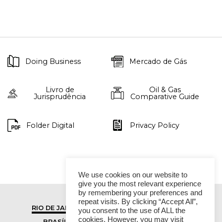
Doing Business
Mercado de Gás
Livro de
Oil & Gas
Jurisprudência
Comparative Guide
Folder Digital
Privacy Policy
We use cookies on our website to
give you the most relevant experience
by remembering your preferences and
repeat visits. By clicking “Accept All”,
RIO DE JANEIRO
SÃO PAULO
you consent to the use of ALL the
cookies. However, you may visit
BRASÍLIA
VITÓRIA