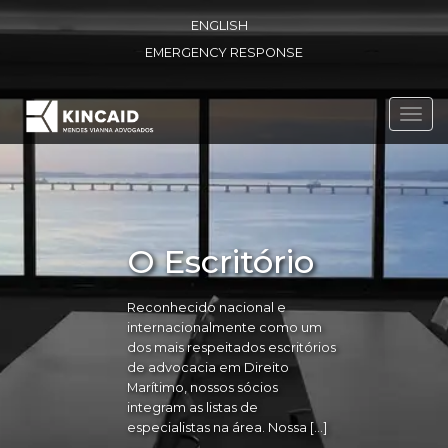
ENGLISH
EMERGENCY RESPONSE
Toggl
navig
O Escritório
Reconhecido nacional e
internacionalmente como um
dos mais respeitados escritórios
de advocacia em Direito
Marítimo, nossos sócios
integram as listas de
especialistas na área. Nossa […]