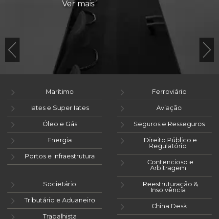
Ver mais
Marítimo
Ferroviário
Iates e Super Iates
Aviação
Óleo e Gás
Seguros e Resseguros
Energia
Direito Público e
Regulatório
Portos e Infraestrutura
Contencioso e
Arbitragem
Societário
Reestruturação &
Insolvência
Tributário e Aduaneiro
China Desk
Trabalhista