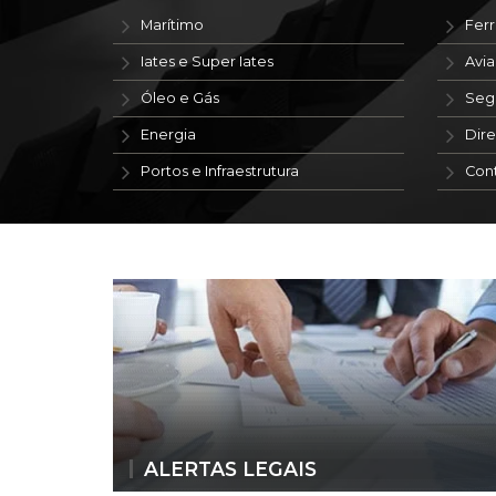
Marítimo
Ferr
Iates e Super Iates
Avi
Óleo e Gás
Seg
Energia
Dire
Portos e Infraestrutura
Con
ALERTAS LEGAIS