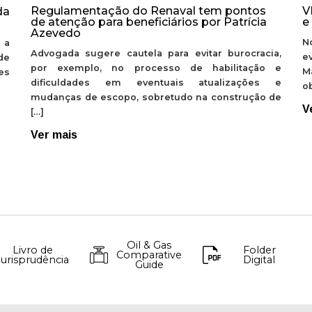
Regulamentação do Renaval tem pontos
V
da
de atenção para beneficiários por Patrícia
e
Azevedo
N
 a
Advogada sugere cautela para evitar burocracia,
e
de
por exemplo, no processo de habilitação e
M
ões
dificuldades em eventuais atualizações e
ob
mudanças de escopo, sobretudo na construção de
V
[…]
Ver mais
Oil & Gas
Livro de
Folder
Comparative
Jurisprudência
Digital
Guide