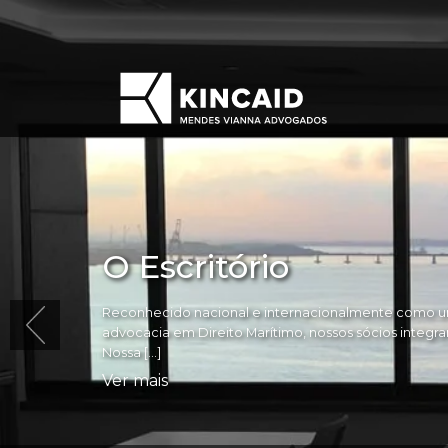
O Escritório
Reconhecido nacional e internacionalmente como um
advocacia em Direito Marítimo, nossos sócios integram 
Nossa […]
Ver mais