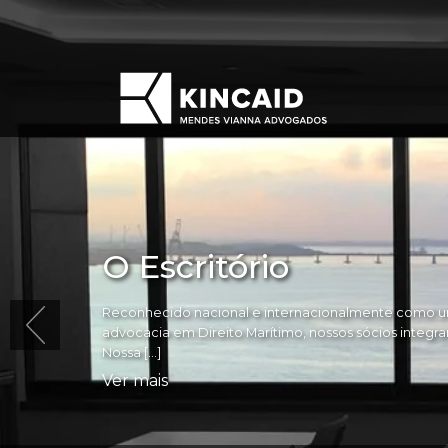
O Escritório
Reconhecido nacional e internacionalmente como um
advocacia em Direito Marítimo, nossos sócios integram 
Nossa […]
Ver mais