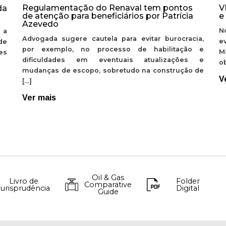
Regulamentação do Renaval tem pontos
V
da
de atenção para beneficiários por Patrícia
e
Azevedo
N
 a
Advogada sugere cautela para evitar burocracia,
e
de
por exemplo, no processo de habilitação e
M
ões
dificuldades em eventuais atualizações e
ob
mudanças de escopo, sobretudo na construção de
V
[…]
Ver mais
Oil & Gas
Livro de
Folder
Comparative
Jurisprudência
Digital
Guide