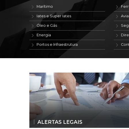
Marítimo
Ferr
Iates e Super Iates
Avi
Óleo e Gás
Seg
Energia
Dire
Portos e Infraestrutura
Con
ALERTAS LEGAIS