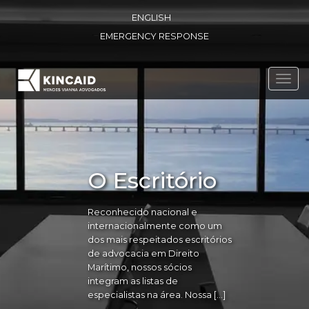
ENGLISH
EMERGENCY RESPONSE
Toggl
navig
O Escritório
Reconhecido nacional e
internacionalmente como um
dos mais respeitados escritórios
de advocacia em Direito
Marítimo, nossos sócios
integram as listas de
especialistas na área. Nossa […]