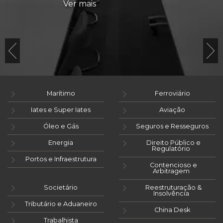
Ver mais
Marítimo
Ferroviário
Iates e Super Iates
Aviação
Óleo e Gás
Seguros e Resseguros
Energia
Direito Público e
Regulatório
Portos e Infraestrutura
Contencioso e
Arbitragem
Societário
Reestruturação &
Insolvência
Tributário e Aduaneiro
China Desk
Trabalhista