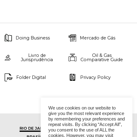
Doing Business
Mercado de Gás
Livro de
Oil & Gas
Jurisprudência
Comparative Guide
Folder Digital
Privacy Policy
We use cookies on our website to
give you the most relevant experience
by remembering your preferences and
repeat visits. By clicking “Accept All”,
RIO DE JANEIRO
SÃO PAULO
you consent to the use of ALL the
cookies. However, you may visit
BRASÍLIA
VITÓRIA