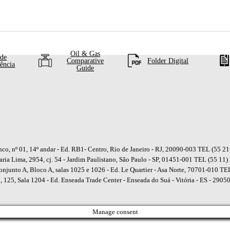
Oil & Gas
 de
Comparative
Folder Digital
dência
Guide
nco, nº 01, 14º andar - Ed. RB1- Centro, Rio de Janeiro - RJ, 20090-003 TEL (55 2
Faria Lima, 2954, cj. 54 - Jardim Paulistano, São Paulo - SP, 01451-001 TEL (55 11
njunto A, Bloco A, salas 1025 e 1026 - Ed. Le Quartier - Asa Norte, 70701-010 T
, 125, Sala 1204 - Ed. Enseada Trade Center - Enseada do Suá - Vitória - ES - 29
Manage consent