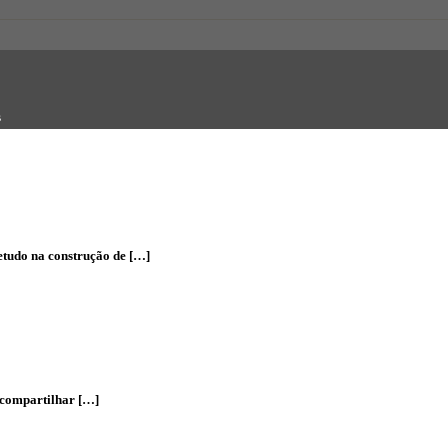
HOME
O ESCRITÓRIO
ÁREAS DE ATUAÇÃO
EQUIPE
PUBLICAÇÕES
CONTATO
etudo na construção de […]
 compartilhar […]