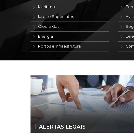
Marítimo
Ferr
Iates e Super Iates
Avi
Óleo e Gás
Seg
Energia
Dire
Portos e Infraestrutura
Con
ALERTAS LEGAIS