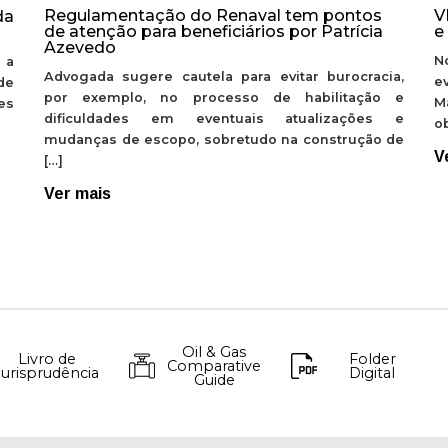
Regulamentação do Renaval tem pontos
V
da
de atenção para beneficiários por Patrícia
e
Azevedo
N
 a
Advogada sugere cautela para evitar burocracia,
e
de
por exemplo, no processo de habilitação e
M
ões
dificuldades em eventuais atualizações e
ob
mudanças de escopo, sobretudo na construção de
V
[…]
Ver mais
Oil & Gas
Livro de
Folder
Comparative
Jurisprudência
Digital
Guide