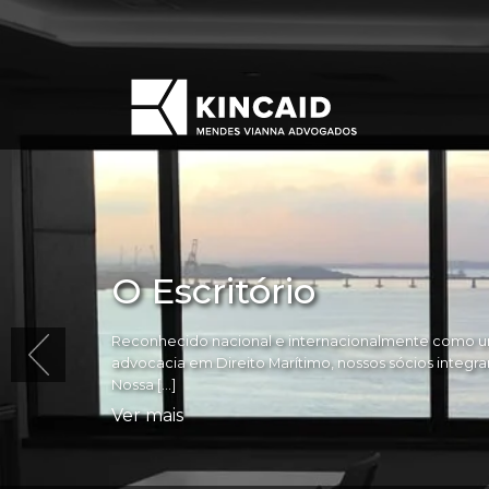
O Escritório
Reconhecido nacional e internacionalmente como um
advocacia em Direito Marítimo, nossos sócios integram 
Nossa […]
Ver mais