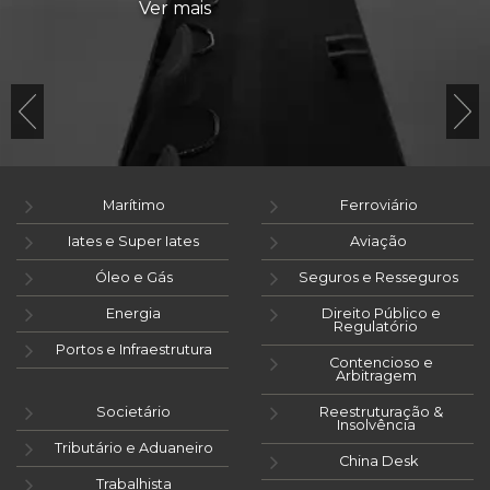
Ver mais
Marítimo
Ferroviário
Iates e Super Iates
Aviação
Óleo e Gás
Seguros e Resseguros
Energia
Direito Público e
Regulatório
Portos e Infraestrutura
Contencioso e
Arbitragem
Societário
Reestruturação &
Insolvência
Tributário e Aduaneiro
China Desk
Trabalhista