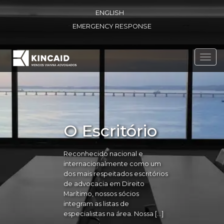
ENGLISH
EMERGENCY RESPONSE
Toggl
navig
O Escritório
Reconhecido nacional e
internacionalmente como um
dos mais respeitados escritórios
de advocacia em Direito
Marítimo, nossos sócios
integram as listas de
especialistas na área. Nossa […]