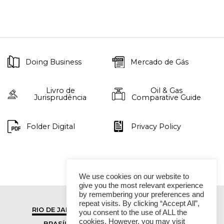
Doing Business
Mercado de Gás
Livro de
Oil & Gas
Jurisprudência
Comparative Guide
Folder Digital
Privacy Policy
We use cookies on our website to
give you the most relevant experience
by remembering your preferences and
repeat visits. By clicking “Accept All”,
RIO DE JANEIRO
SÃO PAULO
you consent to the use of ALL the
cookies. However, you may visit
BRASÍLIA
VITÓRIA