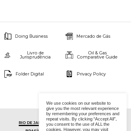
Doing Business
Mercado de Gás
Livro de
Oil & Gas
Jurisprudência
Comparative Guide
Folder Digital
Privacy Policy
We use cookies on our website to
give you the most relevant experience
by remembering your preferences and
repeat visits. By clicking “Accept All”,
RIO DE JANEIRO
SÃO PAULO
you consent to the use of ALL the
cookies. However, you may visit
BRASÍLIA
VITÓRIA