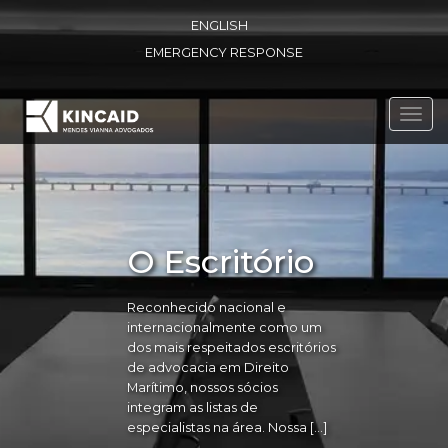
ENGLISH
EMERGENCY RESPONSE
Toggl
navig
O Escritório
Reconhecido nacional e
internacionalmente como um
dos mais respeitados escritórios
de advocacia em Direito
Marítimo, nossos sócios
integram as listas de
especialistas na área. Nossa […]