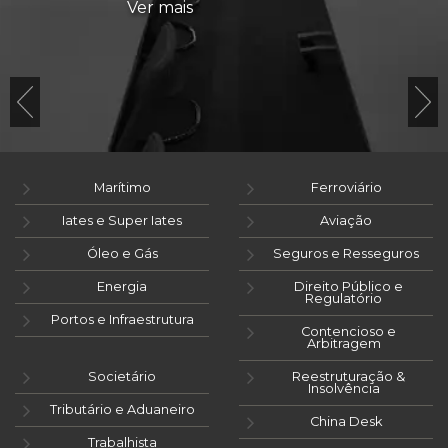
Ver mais
Marítimo
Ferroviário
Iates e Super Iates
Aviação
Óleo e Gás
Seguros e Resseguros
Energia
Direito Público e
Regulatório
Portos e Infraestrutura
Contencioso e
Arbitragem
Societário
Reestruturação &
Insolvência
Tributário e Aduaneiro
China Desk
Trabalhista