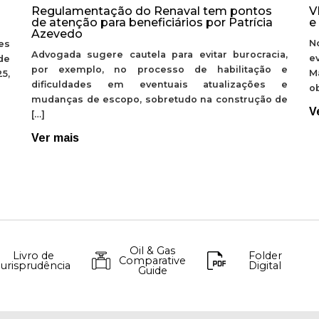
Regulamentação do Renaval tem pontos
V
de atenção para beneficiários por Patrícia
e
Azevedo
N
es
Advogada sugere cautela para evitar burocracia,
e
de
por exemplo, no processo de habilitação e
M
5,
dificuldades em eventuais atualizações e
ob
mudanças de escopo, sobretudo na construção de
V
[…]
Ver mais
Oil & Gas
Livro de
Folder
Comparative
Jurisprudência
Digital
Guide