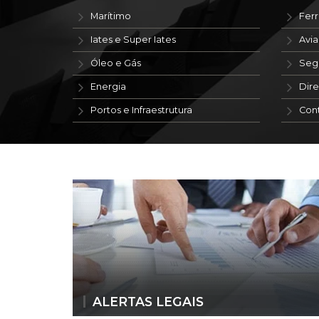
Marítimo
Ferr
Iates e Super Iates
Avi
Óleo e Gás
Seg
Energia
Dire
Portos e Infraestrutura
Con
ALERTAS LEGAIS