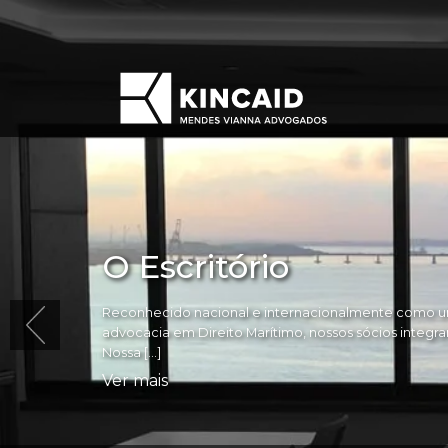
O Escritório
Reconhecido nacional e internacionalmente como um
advocacia em Direito Marítimo, nossos sócios integram 
Nossa […]
Ver mais