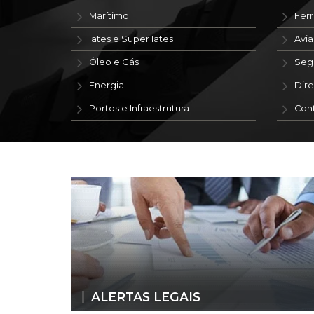
Marítimo
Ferr
Iates e Super Iates
Avi
Óleo e Gás
Seg
Energia
Dire
Portos e Infraestrutura
Con
ALERTAS LEGAIS