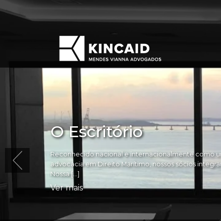
O Escritório
Reconhecido nacional e internacionalmente como um
advocacia em Direito Marítimo, nossos sócios integram 
Nossa […]
Ver mais