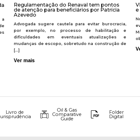
Regulamentação do Renaval tem pontos
V
da
de atenção para beneficiários por Patrícia
e
Azevedo
N
 a
Advogada sugere cautela para evitar burocracia,
e
de
por exemplo, no processo de habilitação e
M
ões
dificuldades em eventuais atualizações e
ob
mudanças de escopo, sobretudo na construção de
V
[…]
Ver mais
Oil & Gas
Livro de
Folder
Comparative
Jurisprudência
Digital
Guide