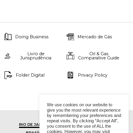
Doing Business
Mercado de Gás
Livro de
Oil & Gas
Jurisprudência
Comparative Guide
Folder Digital
Privacy Policy
We use cookies on our website to
give you the most relevant experience
by remembering your preferences and
repeat visits. By clicking “Accept All”,
RIO DE JANEIRO
SÃO PAULO
you consent to the use of ALL the
cookies. However, you may visit
BRASÍLIA
VITÓRIA