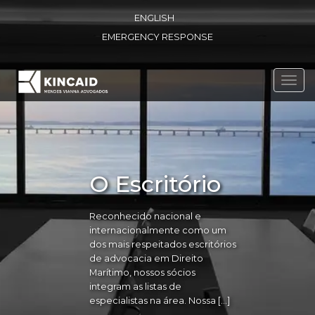
ENGLISH
EMERGENCY RESPONSE
Toggl
navig
O Escritório
Reconhecido nacional e
internacionalmente como um
dos mais respeitados escritórios
de advocacia em Direito
Marítimo, nossos sócios
integram as listas de
especialistas na área. Nossa […]