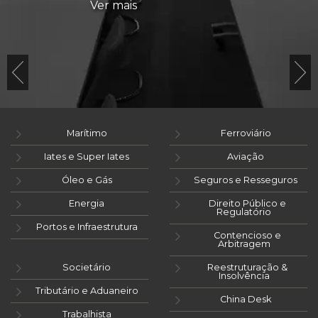
Ver mais
Marítimo
Ferroviário
Iates e Super Iates
Aviação
Óleo e Gás
Seguros e Resseguros
Energia
Direito Público e
Regulatório
Portos e Infraestrutura
Contencioso e
Arbitragem
Societário
Reestruturação &
Insolvência
Tributário e Aduaneiro
China Desk
Trabalhista