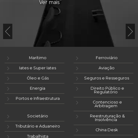
Ver mais
Marítimo
Ferroviário
Iates e Super Iates
Aviação
Óleo e Gás
Seguros e Resseguros
Energia
Direito Público e
Regulatório
Portos e Infraestrutura
Contencioso e
Arbitragem
Societário
Reestruturação &
Insolvência
Tributário e Aduaneiro
China Desk
Trabalhista