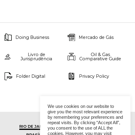
Doing Business
Mercado de Gás
Livro de
Oil & Gas
Jurisprudência
Comparative Guide
Folder Digital
Privacy Policy
We use cookies on our website to
give you the most relevant experience
by remembering your preferences and
repeat visits. By clicking “Accept All”,
RIO DE JANEIRO
SÃO PAULO
you consent to the use of ALL the
cookies. However, you may visit
BRASÍLIA
VITÓRIA