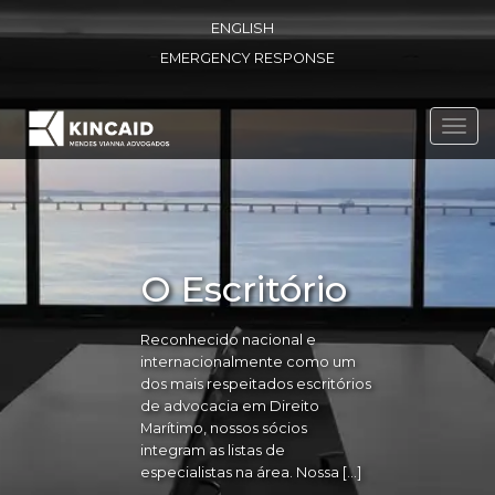
ENGLISH
EMERGENCY RESPONSE
Toggl
navig
O Escritório
Reconhecido nacional e
internacionalmente como um
dos mais respeitados escritórios
de advocacia em Direito
Marítimo, nossos sócios
integram as listas de
especialistas na área. Nossa […]