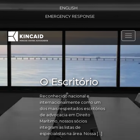
ENGLISH
EMERGENCY RESPONSE
Toggl
navig
O Escritório
Reconhecido nacional e
internacionalmente como um
dos mais respeitados escritórios
de advocacia em Direito
Marítimo, nossos sócios
integram as listas de
especialistas na área. Nossa […]