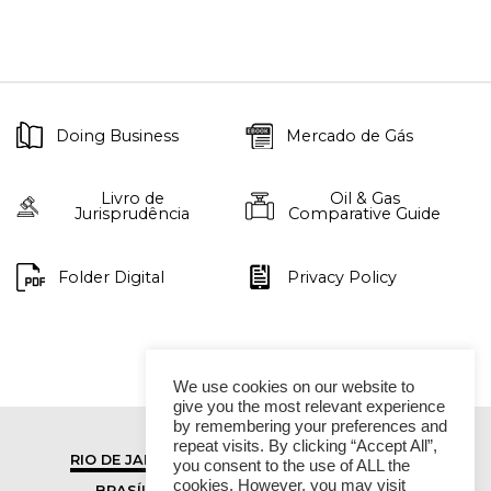
Doing Business
Mercado de Gás
Livro de
Oil & Gas
Jurisprudência
Comparative Guide
Folder Digital
Privacy Policy
We use cookies on our website to
give you the most relevant experience
by remembering your preferences and
repeat visits. By clicking “Accept All”,
RIO DE JANEIRO
SÃO PAULO
you consent to the use of ALL the
cookies. However, you may visit
BRASÍLIA
VITÓRIA