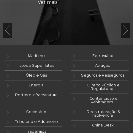
Ver mais
Marítimo
Ferroviário
Iates e Super Iates
Aviação
Óleo e Gás
Seguros e Resseguros
Energia
Direito Público e
Regulatório
Portos e Infraestrutura
Contencioso e
Arbitragem
Societário
Reestruturação &
Insolvência
Tributário e Aduaneiro
China Desk
Trabalhista