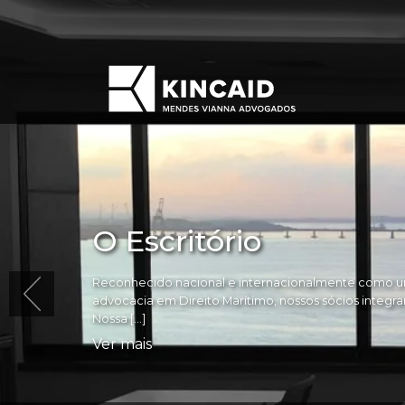
O Escritório
Reconhecido nacional e internacionalmente como um
advocacia em Direito Marítimo, nossos sócios integram 
Nossa […]
Ver mais