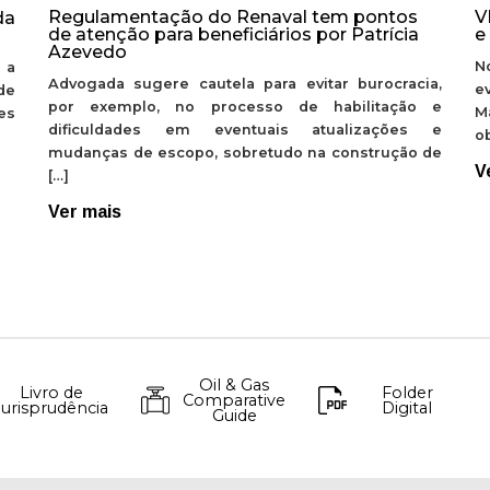
Regulamentação do Renaval tem pontos
V
da
de atenção para beneficiários por Patrícia
e
Azevedo
N
 a
Advogada sugere cautela para evitar burocracia,
e
de
por exemplo, no processo de habilitação e
M
ões
dificuldades em eventuais atualizações e
ob
mudanças de escopo, sobretudo na construção de
V
[…]
Ver mais
Oil & Gas
Livro de
Folder
Comparative
Jurisprudência
Digital
Guide