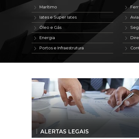
Marítimo
Ferr
Iates e Super Iates
Avi
Óleo e Gás
Seg
Energia
Dire
Portos e Infraestrutura
Con
ALERTAS LEGAIS