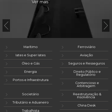
Ver mais
Marítimo
Ferroviário
Iates e Super Iates
Aviação
Óleo e Gás
Seguros e Resseguros
Energia
Direito Público e
Regulatório
Portos e Infraestrutura
Contencioso e
Arbitragem
Societário
Reestruturação &
Insolvência
Tributário e Aduaneiro
China Desk
Trabalhista