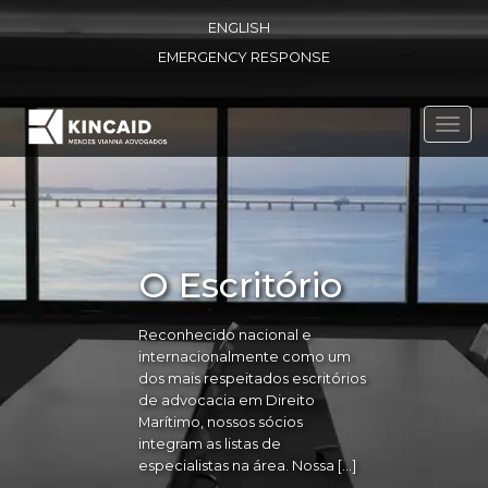
ENGLISH
EMERGENCY RESPONSE
Toggl
navig
O Escritório
Reconhecido nacional e
internacionalmente como um
dos mais respeitados escritórios
de advocacia em Direito
Marítimo, nossos sócios
integram as listas de
especialistas na área. Nossa […]