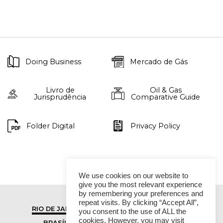
Doing Business
Mercado de Gás
Livro de
Oil & Gas
Jurisprudência
Comparative Guide
Folder Digital
Privacy Policy
We use cookies on our website to
give you the most relevant experience
by remembering your preferences and
repeat visits. By clicking “Accept All”,
RIO DE JANEIRO
SÃO PAULO
you consent to the use of ALL the
cookies. However, you may visit
BRASÍLIA
VITÓRIA